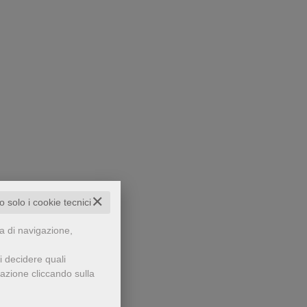
✕
to solo i cookie tecnici
za di navigazione,
i decidere quali
gazione cliccando sulla