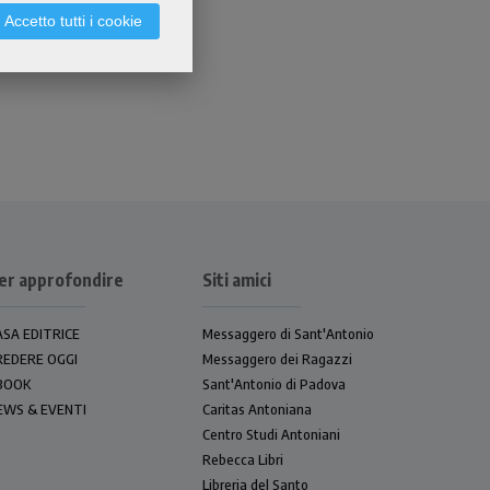
Accetto tutti i cookie
er approfondire
Siti amici
ASA EDITRICE
Messaggero di Sant'Antonio
REDERE OGGI
Messaggero dei Ragazzi
BOOK
Sant'Antonio di Padova
EWS & EVENTI
Caritas Antoniana
Centro Studi Antoniani
Rebecca Libri
Libreria del Santo