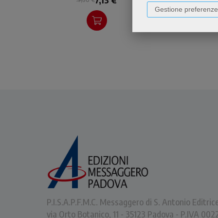
un'esistenza paga di se
Gestione preferenze
stessa.
P.I.S.A.P.F.M.C. Messaggero di S. Antonio Editric
via Orto Botanico, 11 - 35123 Padova - P.IVA 0