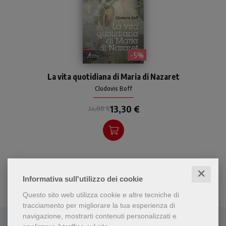
- 5%
Con parole poetiche e
La vita quotidiana di Maria di Nazaret
fondatezza teologica,
l'autore ci fa conoscere il
Clodovis Boff
passato di Maria di Nazaret
13,30 €
e ci rende partecipi del suo
14,00 €
quotidiano.
✕
Informativa sull'utilizzo dei cookie
Questo sito web utilizza cookie e altre tecniche di
tracciamento per migliorare la tua esperienza di
navigazione, mostrarti contenuti personalizzati e