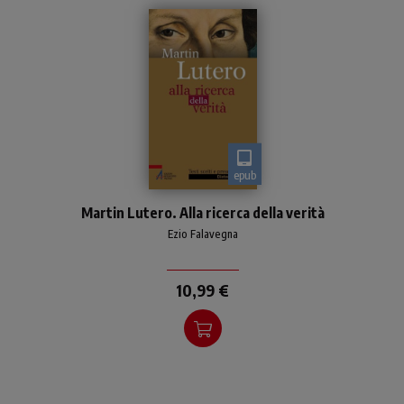
epub
Il libro affronta la questione
Martin Lutero. Alla ricerca della verità
cruciale della iniziazione
cristiana, mettendola in
Ezio Falavegna
relazione alla sfida
educativa che interpel
10,99 €