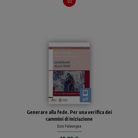
pdf
Il libro affronta la questione
Generare alla fede. Per una verifica dei
cruciale della iniziazione
cammini di iniziazione
cristiana, mettendola in
relazione alla sfida
Ezio Falavegna
educativa che interpel