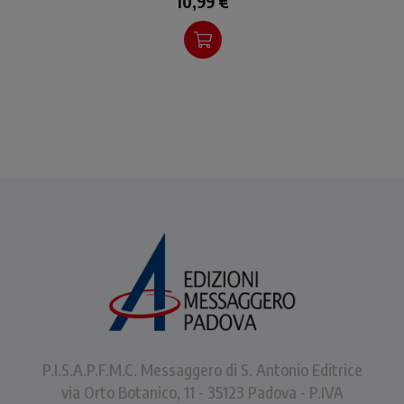
10,99 €
P.I.S.A.P.F.M.C. Messaggero di S. Antonio Editrice
via Orto Botanico, 11 - 35123 Padova - P.IVA