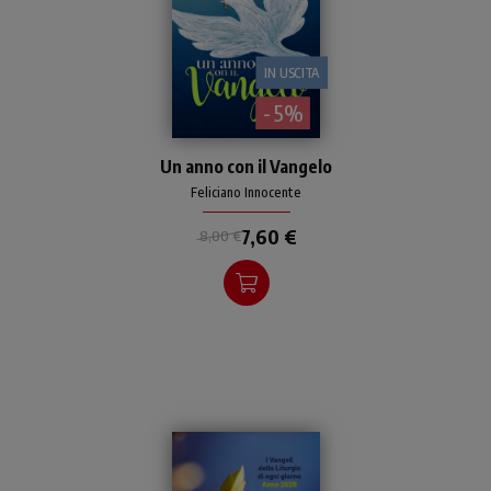
IN USCITA
- 5%
Il Vangelo della liturgia
Un anno con il Vangelo
quotidiana, festiva e feriale,
dal 1 gennaio al 31 dicembre
Feliciano Innocente
2027
7,60 €
8,00 €