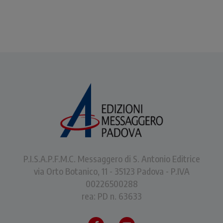
P.I.S.A.P.F.M.C. Messaggero di S. Antonio Editrice
via Orto Botanico, 11 - 35123 Padova - P.IVA
00226500288
rea: PD n. 63633