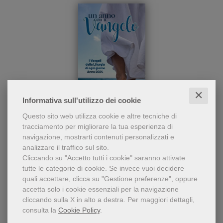
✕
Informativa sull'utilizzo dei cookie
Il Vangelo della liturgia
Un anno con il Vangelo
Questo sito web utilizza cookie e altre tecniche di
quotidiana, festiva e feriale,
tracciamento per migliorare la tua esperienza di
dal 1 gennaio al 31 dicembre
Feliciano Innocente
navigazione, mostrarti contenuti personalizzati e
2024.
8,00 €
analizzare il traffico sul sito.
Cliccando su "Accetto tutti i cookie" saranno attivate
tutte le categorie di cookie.
Se invece vuoi decidere
quali accettare, clicca su "Gestione preferenze", oppure
accetta solo i cookie essenziali per la navigazione
cliccando sulla X in alto a destra.
Per maggiori dettagli,
consulta la
Cookie Policy
.