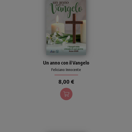
Il Vangelo della liturgia
Un anno con il Vangelo
quotidiana, festiva e feriale,
dal 1 gennaio al 31 dicembre
Feliciano Innocente
2026.
8,00 €