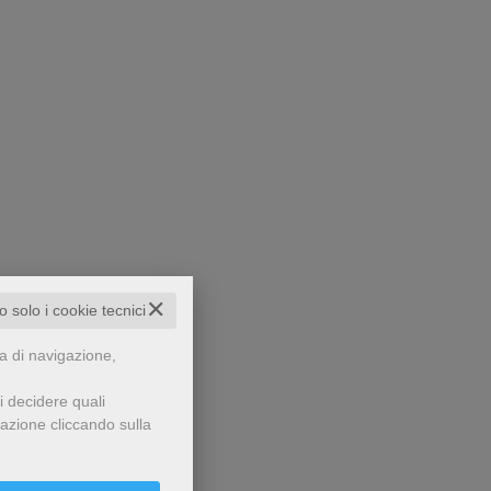
✕
to solo i cookie tecnici
za di navigazione,
i decidere quali
gazione cliccando sulla