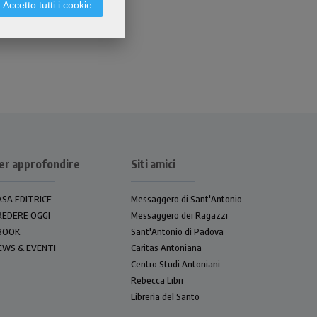
Accetto tutti i cookie
er approfondire
Siti amici
ASA EDITRICE
Messaggero di Sant'Antonio
REDERE OGGI
Messaggero dei Ragazzi
BOOK
Sant'Antonio di Padova
EWS & EVENTI
Caritas Antoniana
Centro Studi Antoniani
Rebecca Libri
Libreria del Santo