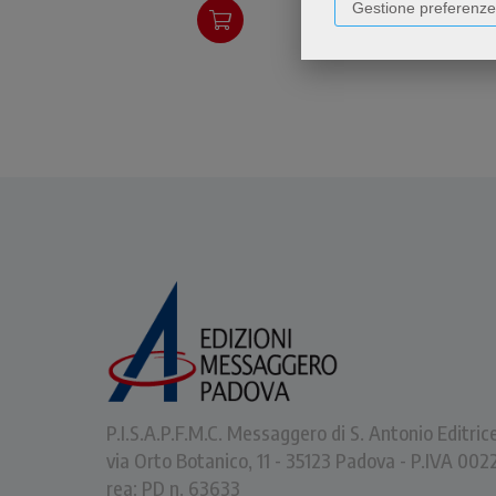
Gestione preferenze
P.I.S.A.P.F.M.C. Messaggero di S. Antonio Editric
via Orto Botanico, 11 - 35123 Padova - P.IVA 0
rea: PD n. 63633