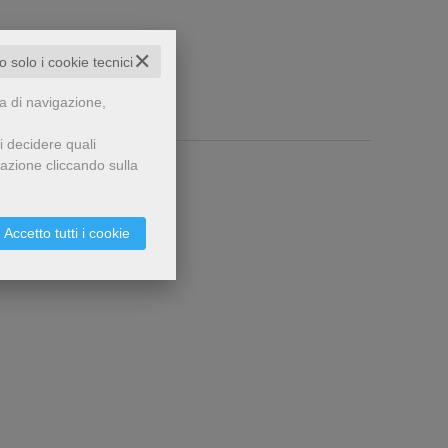
✕
to solo i cookie tecnici
za di navigazione,
i decidere quali
gazione cliccando sulla
Accetto tutti i cookie