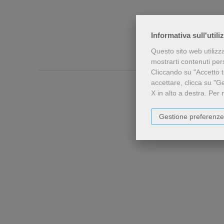
Informativa sull'utili
Questo sito web utilizz
mostrarti contenuti perso
Cliccando su "Accetto tu
accettare, clicca su "G
X in alto a destra.
Per 
Gestione preferenze