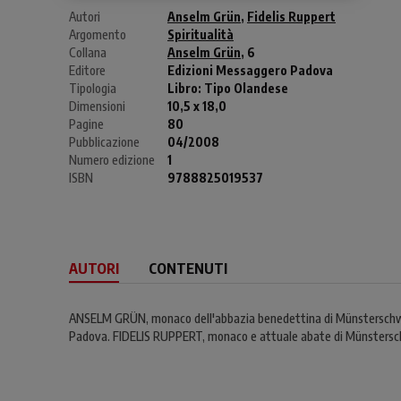
Autori
Anselm Grün
,
Fidelis Ruppert
Argomento
Spiritualità
Collana
Anselm Grün
, 6
Editore
Edizioni Messaggero Padova
Tipologia
Libro:
Tipo Olandese
Dimensioni
10,5 x 18,0
Pagine
80
Pubblicazione
04/2008
Numero edizione
1
ISBN
9788825019537
AUTORI
CONTENUTI
ANSELM GRÜN, monaco dell'abbazia benedettina di Münsterschwarzach
Padova. FIDELIS RUPPERT, monaco e attuale abate di Münsterschwar