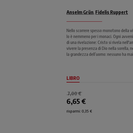
Anselm Grün
Fidelis Ruppert
,
Nello scorrere spesso monotono della vi
lo è nemmeno per i monaci. Ogni avveni
di una rivelazione: Cristo si rivela nel
vivere la presenza di Dio nella sorella, 
la grandezza dell’uomo: nessuno ha mai
LIBRO
7,00 €
6,65 €
risparmi: 0,35 €