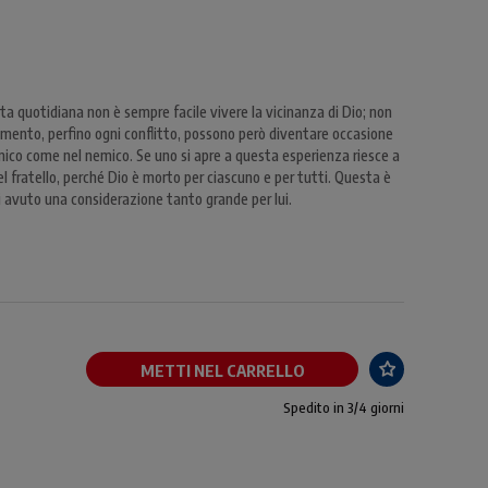
ta quotidiana non è sempre facile vivere la vicinanza di Dio; non
mento, perfino ogni conflitto, possono però diventare occasione
l'amico come nel nemico. Se uno si apre a questa esperienza riesce a
nel fratello, perché Dio è morto per ciascuno e per tutti. Questa è
 avuto una considerazione tanto grande per lui.
METTI NEL CARRELLO
Spedito in 3/4 giorni