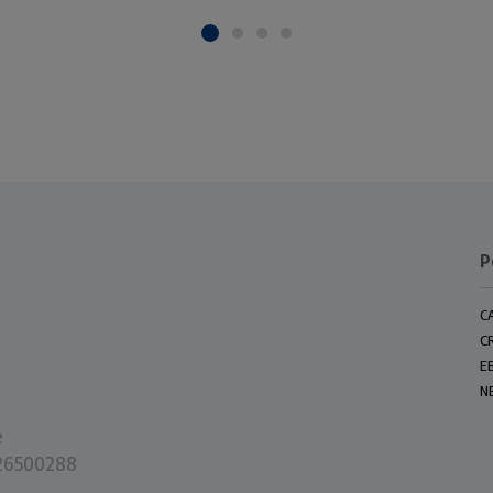
P
C
C
E
N
e
0226500288