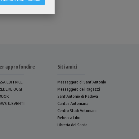
er approfondire
Siti amici
ASA EDITRICE
Messaggero di Sant'Antonio
REDERE OGGI
Messaggero dei Ragazzi
BOOK
Sant'Antonio di Padova
EWS & EVENTI
Caritas Antoniana
Centro Studi Antoniani
Rebecca Libri
Libreria del Santo