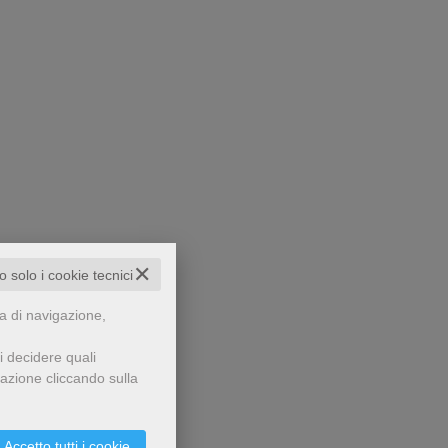
✕
to solo i cookie tecnici
za di navigazione,
i decidere quali
gazione cliccando sulla
Accetto tutti i cookie