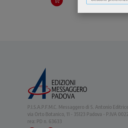
P.I.S.A.P.F.M.C. Messaggero di S. Antonio Editric
via Orto Botanico, 11 - 35123 Padova - P.IVA 0
rea: PD n. 63633