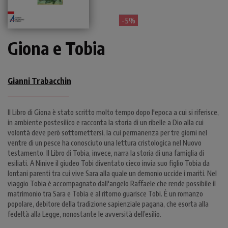
- 5%
Giona e Tobia
Gianni Trabacchin
Il Libro di Giona è stato scritto molto tempo dopo l'epoca a cui si riferisce,
in ambiente postesilico e racconta la storia di un ribelle a Dio alla cui
volontà deve però sottomettersi, la cui permanenza per tre giorni nel
ventre di un pesce ha conosciuto una lettura cristologica nel Nuovo
testamento. Il Libro di Tobia, invece, narra la storia di una famiglia di
esiliati. A Ninive il giudeo Tobi diventato cieco invia suo figlio Tobia da
lontani parenti tra cui vive Sara alla quale un demonio uccide i mariti. Nel
viaggio Tobia è accompagnato dall'angelo Raffaele che rende possibile il
matrimonio tra Sara e Tobia e al ritorno guarisce Tobi. È un romanzo
popolare, debitore della tradizione sapienziale pagana, che esorta alla
fedeltà alla Legge, nonostante le avversità dell’esilio.