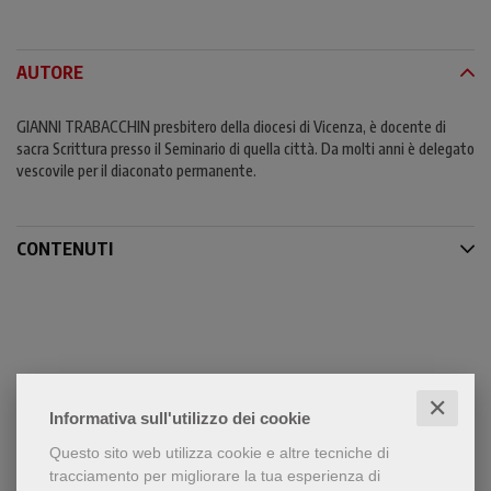
AUTORE
GIANNI TRABACCHIN presbitero della diocesi di Vicenza, è docente di
sacra Scrittura presso il Seminario di quella città. Da molti anni è delegato
vescovile per il diaconato permanente.
CONTENUTI
✕
Informativa sull'utilizzo dei cookie
Condividi
Questo sito web utilizza cookie e altre tecniche di
tracciamento per migliorare la tua esperienza di