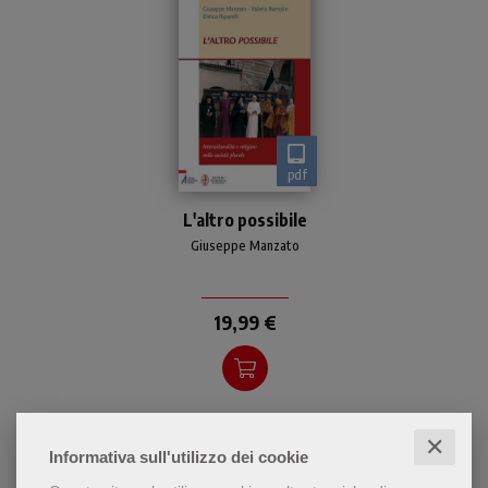
pdf
Un volume dedicato alla
L'altro possibile
questione
dell'interculturalità nel suo
Giuseppe Manzato
rapporto con le religioni,
affrontata a partire dalle
tre dive
19,99 €
✕
Informativa sull'utilizzo dei cookie