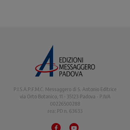
P.I.S.A.P.F.M.C. Messaggero di S. Antonio Editrice
via Orto Botanico, 11 - 35123 Padova - P.IVA
00226500288
rea: PD n. 63633