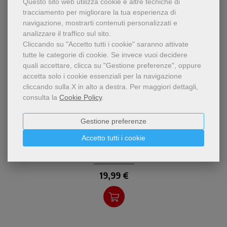
Questo sito web utilizza cookie e altre tecniche di
tracciamento per migliorare la tua esperienza di
navigazione, mostrarti contenuti personalizzati e
analizzare il traffico sul sito.
Cliccando su "Accetto tutti i cookie" saranno attivate
tutte le categorie di cookie.
Se invece vuoi decidere
quali accettare, clicca su "Gestione preferenze", oppure
accetta solo i cookie essenziali per la navigazione
cliccando sulla X in alto a destra.
Per maggiori dettagli,
consulta la
Cookie Policy
.
epub
Un volume dedicato alla
Gestione preferenze
L'altro possibile
questione
Accetto tutti i cookie
dell'interculturalità nel suo
Giuseppe Manzato
rapporto con le religioni,
affrontata a partire dalle
tre dive
19,99 €