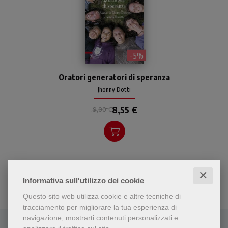
- 5%
Riscoperta dell'oratorio
Oratori generatori di speranza
come autentico luogo di
incontro, gioco e ascolto per
Jhonny Dotti
ragazzi. Una sfida in questo
8,55 €
tempo in cui i giovani sono
9,00 €
abituati alle relazioni...
virtuali.
✕
Informativa sull'utilizzo dei cookie
Questo sito web utilizza cookie e altre tecniche di
tracciamento per migliorare la tua esperienza di
navigazione, mostrarti contenuti personalizzati e