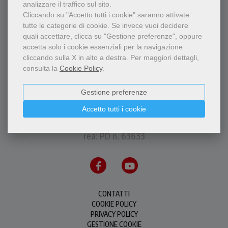
analizzare il traffico sul sito.
Cliccando su "Accetto tutti i cookie" saranno attivate
tutte le categorie di cookie.
Se invece vuoi decidere
quali accettare, clicca su "Gestione preferenze", oppure
accetta solo i cookie essenziali per la navigazione
cliccando sulla X in alto a destra.
Per maggiori dettagli,
consulta la
Cookie Policy
.
Gestione preferenze
P.I.S.A.P.F.M.C. Messaggero di S. Antonio Editrice
via Orto Botanico, 11 - 35123 Padova - P.IVA
Accetto tutti i cookie
00226500288
rea: PD n. 63633
CONTATTI
COOKIE POLICY
PRIVACY POLICY
GESTIONE COOKIE