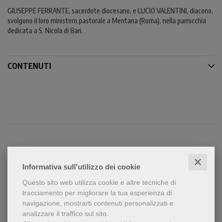
GIUSEPPE FERRANTE, sacerdote diocesano, e LUCIO VALENTINI, diacono,
svolgono il loro ministero pastorale a Mentana (Roma), nella parrocchia
dedicata a S. Nicola di Bari.
CONTENUTI
Condividi
✕
Informativa sull'utilizzo dei cookie
Questo sito web utilizza cookie e altre tecniche di
tracciamento per migliorare la tua esperienza di
navigazione, mostrarti contenuti personalizzati e
analizzare il traffico sul sito.