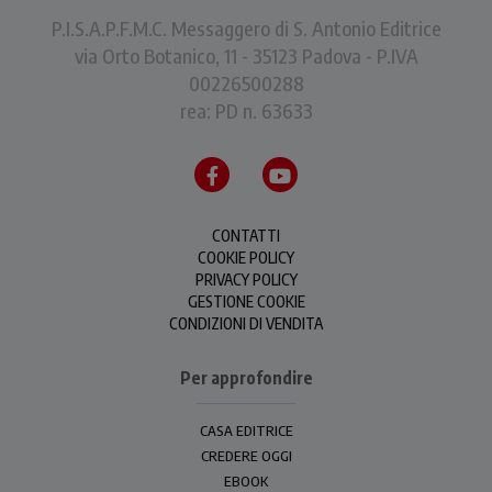
P.I.S.A.P.F.M.C. Messaggero di S. Antonio Editrice
via Orto Botanico, 11 - 35123 Padova - P.IVA
00226500288
rea: PD n. 63633
CONTATTI
COOKIE POLICY
PRIVACY POLICY
GESTIONE COOKIE
CONDIZIONI DI VENDITA
Per approfondire
CASA EDITRICE
CREDERE OGGI
EBOOK