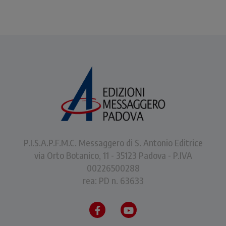
P.I.S.A.P.F.M.C. Messaggero di S. Antonio Editrice
via Orto Botanico, 11 - 35123 Padova - P.IVA
00226500288
rea: PD n. 63633