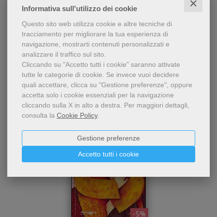
✕
Informativa sull'utilizzo dei cookie
Questo sito web utilizza cookie e altre tecniche di
tracciamento per migliorare la tua esperienza di
navigazione, mostrarti contenuti personalizzati e
analizzare il traffico sul sito.
Chi ha visto questo prodotto
Cliccando su "Accetto tutti i cookie" saranno attivate
ha visto anche...
tutte le categorie di cookie.
Se invece vuoi decidere
quali accettare, clicca su "Gestione preferenze", oppure
accetta solo i cookie essenziali per la navigazione
cliccando sulla X in alto a destra.
Per maggiori dettagli,
consulta la
Cookie Policy
.
Gestione preferenze
Accetto tutti i cookie
- 5%