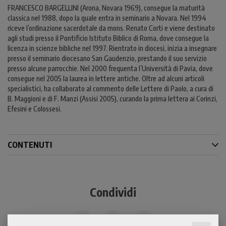
FRANCESCO BARGELLINI (Arona, Novara 1969), consegue la maturità
classica nel 1988, dopo la quale entra in seminario a Novara. Nel 1994
riceve l’ordinazione sacerdotale da mons. Renato Corti e viene destinato
agli studi presso il Pontificio Istituto Biblico di Roma, dove consegue la
licenza in scienze bibliche nel 1997. Rientrato in diocesi, inizia a insegnare
presso il seminario diocesano San Gaudenzio, prestando il suo servizio
presso alcune parrocchie. Nel 2000 frequenta l’Università di Pavia, dove
consegue nel 2005 la laurea in lettere antiche. Oltre ad alcuni articoli
specialistici, ha collaborato al commento delle Lettere di Paolo, a cura di
B. Maggioni e di F. Manzi (Assisi 2005), curando la prima lettera ai Corinzi,
Efesini e Colossesi.
CONTENUTI
Condividi