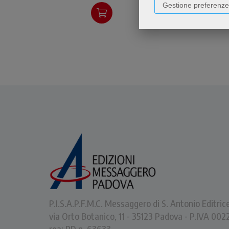
Gestione preferenze
oggi.
P.I.S.A.P.F.M.C. Messaggero di S. Antonio Editric
via Orto Botanico, 11 - 35123 Padova - P.IVA 0
rea: PD n. 63633