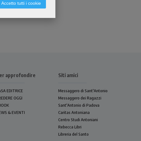
Accetto tutti i cookie
er approfondire
Siti amici
ASA EDITRICE
Messaggero di Sant'Antonio
REDERE OGGI
Messaggero dei Ragazzi
BOOK
Sant'Antonio di Padova
EWS & EVENTI
Caritas Antoniana
Centro Studi Antoniani
Rebecca Libri
Libreria del Santo