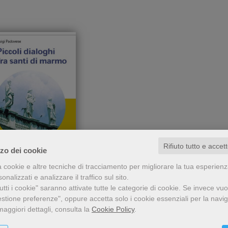
Rifiuto tutto e accet
zzo dei cookie
Dall'alto del colonnato di
a cookie e altre tecniche di tracciamento per migliorare la tua esperien
oli dialoghi fra santi
Piazza San Pietro i 140
nalizzati e analizzare il traffico sul sito.
di marmo
nti di marmo osservano le
tti i cookie" saranno attivate tutte le categorie di cookie.
Se invece vuo
vicende umane, le
Luigi Padovese
estione preferenze", oppure accetta solo i cookie essenziali per la navi
ommentano, parlano della
maggiori dettagli, consulta la
Cookie Policy
.
oro esperienza e, all'inizio
8,80 €
del nuovo millennio,