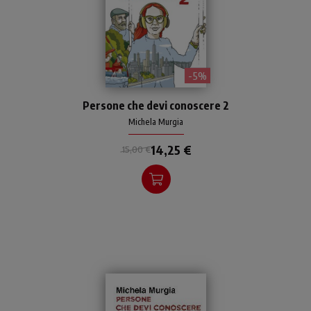
- 5%
La meravigliosa penna di
Persone che devi conoscere 2
Michela Murgia ci regala
storie di eroismi gentili,
Michela Murgia
santità tascabili,
14,25 €
protagonisti "straordinari"
15,00 €
nella loro "ordinarietà".