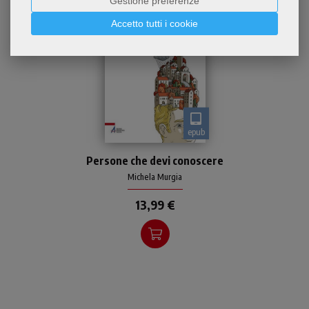
Gestione preferenze
Accetto tutti i cookie
epub
Questo libro non è un
Persone che devi conoscere
catalogo di storie esemplari
Michela Murgia
13,99 €