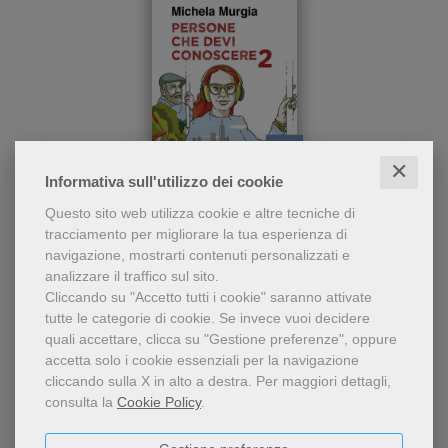
✕
pdf
Informativa sull'utilizzo dei cookie
Le persone che incontrerete
Persone che devi conoscere 2
Questo sito web utilizza cookie e altre tecniche di
tra queste pagine hanno
tracciamento per migliorare la tua esperienza di
fatto cose diversissime le
Michela Murgia
navigazione, mostrarti contenuti personalizzati e
une dalle altre, influendo
10,99 €
analizzare il traffico sul sito.
ciascuna sulla propr
Cliccando su "Accetto tutti i cookie" saranno attivate
tutte le categorie di cookie.
Se invece vuoi decidere
quali accettare, clicca su "Gestione preferenze", oppure
accetta solo i cookie essenziali per la navigazione
cliccando sulla X in alto a destra.
Per maggiori dettagli,
consulta la
Cookie Policy
.