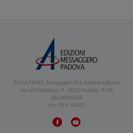
P.I.S.A.P.F.M.C. Messaggero di S. Antonio Editrice
via Orto Botanico, 11 - 35123 Padova - P.IVA
00226500288
rea: PD n. 63633