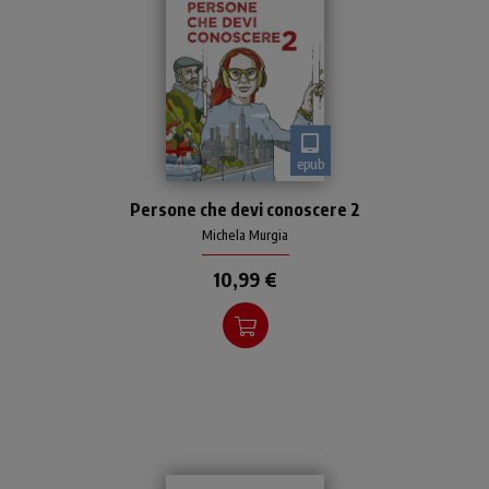
epub
Le persone che incontrerete
Persone che devi conoscere 2
tra queste pagine hanno
fatto cose diversissime le
Michela Murgia
une dalle altre, influendo
10,99 €
ciascuna sulla propr