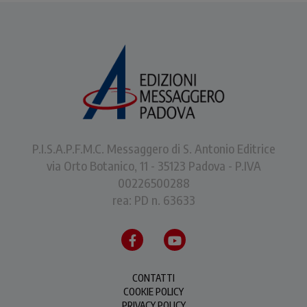
P.I.S.A.P.F.M.C. Messaggero di S. Antonio Editrice
via Orto Botanico, 11 - 35123 Padova - P.IVA
00226500288
rea: PD n. 63633
CONTATTI
COOKIE POLICY
PRIVACY POLICY