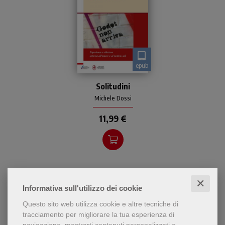
epub
Straordinariamente plurima
Solitudini
nei suoi significati, la parola
‘solitudine’ richiama vissuti
Michele Dossi
molto diversi e risonanze
11,99 €
valoriali p
✕
Informativa sull'utilizzo dei cookie
Questo sito web utilizza cookie e altre tecniche di
tracciamento per migliorare la tua esperienza di