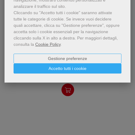
navigazione, mostrarti contenuti personalizzati e
analizzare il traffico sul sito.
Cliccando su "Accetto tutti i cookie" saranno attivate
tutte le categorie di cookie.
Se invece vuoi decidere
quali accettare, clicca su "Gestione preferenze", oppure
accetta solo i cookie essenziali per la navigazione
cliccando sulla X in alto a destra.
Per maggiori dettagli,
consulta la
Cookie Policy
.
pdf
Straordinariamente plurima
Solitudini
Gestione preferenze
nei suoi significati, la parola
‘solitudine’ richiama vissuti
Michele Dossi
Accetto tutti i cookie
molto diversi e risonanze
11,99 €
valoriali p