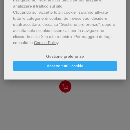
navigazione, mostrarti contenuti personalizzati e
analizzare il traffico sul sito.
Cliccando su "Accetto tutti i cookie" saranno attivate
tutte le categorie di cookie.
Se invece vuoi decidere
quali accettare, clicca su "Gestione preferenze", oppure
accetta solo i cookie essenziali per la navigazione
cliccando sulla X in alto a destra.
Per maggiori dettagli,
consulta la
Cookie Policy
.
- 5%
Brevi riflessioni e
Tuoi sono i cieli
Gestione preferenze
suggestioni alla
contemplazione di Dio nel
Rina Adele (Sr. Annamaria) Cànopi
Accetto tutti i cookie
creato: deserto, montagna,
7,60 €
pianura, foresta, fiume,
8,00 €
mare, isola, strada, tempio,
chiostro, cielo.