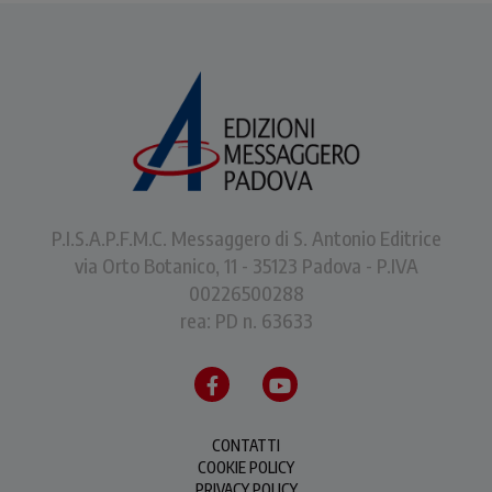
P.I.S.A.P.F.M.C. Messaggero di S. Antonio Editrice
via Orto Botanico, 11 - 35123 Padova - P.IVA
00226500288
rea: PD n. 63633
CONTATTI
COOKIE POLICY
PRIVACY POLICY