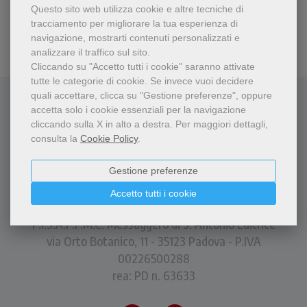
Questo sito web utilizza cookie e altre tecniche di
tracciamento per migliorare la tua esperienza di
navigazione, mostrarti contenuti personalizzati e
analizzare il traffico sul sito.
Cliccando su "Accetto tutti i cookie" saranno attivate
tutte le categorie di cookie.
Se invece vuoi decidere
quali accettare, clicca su "Gestione preferenze", oppure
accetta solo i cookie essenziali per la navigazione
cliccando sulla X in alto a destra.
Per maggiori dettagli,
consulta la
Cookie Policy
.
Gestione preferenze
Accetto tutti i cookie
P.I.S.A.P.F.M.C. Messaggero di S. Antonio Editrice
via Orto Botanico, 11 - 35123 Padova - P.IVA
00226500288
rea: PD n. 63633