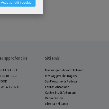
Accetto tutti i cookie
er approfondire
Siti amici
ASA EDITRICE
Messaggero di Sant'Antonio
REDERE OGGI
Messaggero dei Ragazzi
BOOK
Sant'Antonio di Padova
EWS & EVENTI
Caritas Antoniana
Centro Studi Antoniani
Rebecca Libri
Libreria del Santo