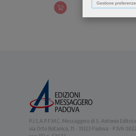
Gestione preferenze
l'individualismo e di
trasfigurare il mondo.
P.I.S.A.P.F.M.C. Messaggero di S. Antonio Editric
via Orto Botanico, 11 - 35123 Padova - P.IVA 0
rea: PD n. 63633