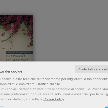
Rifiuto tutto e accet
zzo dei cookie
n testo per formatori ed
a cookie e altre tecniche di tracciamento per migliorare la tua esperien
piantò un giardino…
educatori sul tema del
nalizzati e analizzare il traffico sul sito.
 vi collocò l'uomo
pporto tra l'essere umano
tti i cookie" saranno attivate tutte le categorie di cookie.
Se invece vuo
e l'intera creazione, sul
USMI nazionale -
estione preferenze", oppure accetta solo i cookie essenziali per la navi
ruolo che l'uomo svolge
maggiori dettagli, consulta la
Cookie Policy
.
all'interno del mondo in
11,00 €
quanto responsabile del