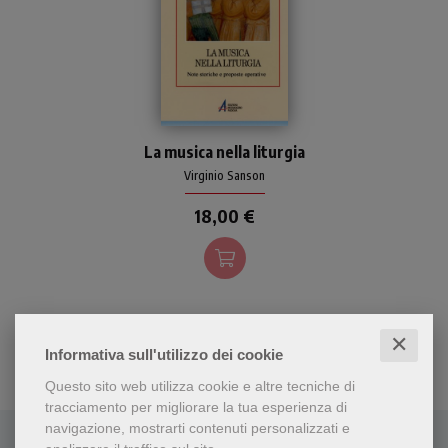
Manuale pensato per la
La musica nella liturgia
scuola di teologia, per gli
studenti dei conservatori
Virginio Sanson
musicali, per i direttori di
18,00 €
coro e per gli animatori
liturgici.
✕
Informativa sull'utilizzo dei cookie
Questo sito web utilizza cookie e altre tecniche di
tracciamento per migliorare la tua esperienza di
navigazione, mostrarti contenuti personalizzati e