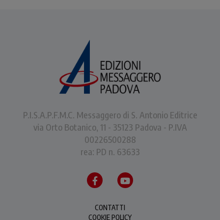
P.I.S.A.P.F.M.C. Messaggero di S. Antonio Editrice
via Orto Botanico, 11 - 35123 Padova - P.IVA
00226500288
rea: PD n. 63633
CONTATTI
COOKIE POLICY