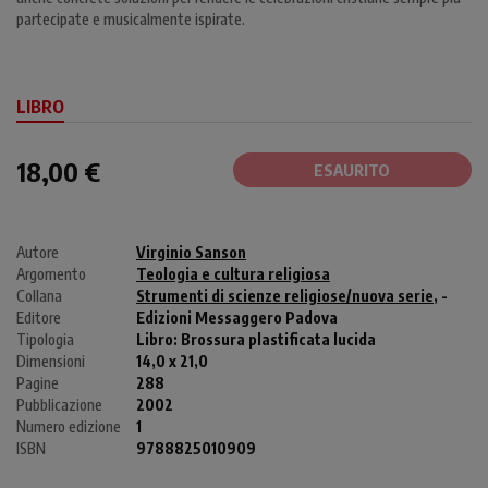
partecipate e musicalmente ispirate.
LIBRO
18,00 €
ESAURITO
Autore
Virginio Sanson
Argomento
Teologia e cultura religiosa
Collana
Strumenti di scienze religiose/nuova serie
, -
Editore
Edizioni Messaggero Padova
Tipologia
Libro:
Brossura plastificata lucida
Dimensioni
14,0 x 21,0
Pagine
288
Pubblicazione
2002
Numero edizione
1
ISBN
9788825010909