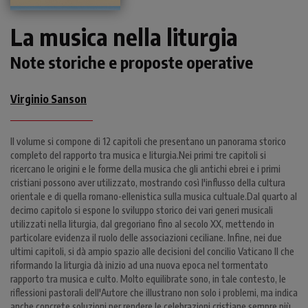
La musica nella liturgia
Note storiche e proposte operative
Virginio Sanson
Il volume si compone di 12 capitoli che presentano un panorama storico
completo del rapporto tra musica e liturgia.Nei primi tre capitoli si
ricercano le origini e le forme della musica che gli antichi ebrei e i primi
cristiani possono aver utilizzato, mostrando così l'influsso della cultura
orientale e di quella romano-ellenistica sulla musica cultuale.Dal quarto al
decimo capitolo si espone lo sviluppo storico dei vari generi musicali
utilizzati nella liturgia, dal gregoriano fino al secolo XX, mettendo in
particolare evidenza il ruolo delle associazioni ceciliane. Infine, nei due
ultimi capitoli, si dà ampio spazio alle decisioni del concilio Vaticano II che
riformando la liturgia dà inizio ad una nuova epoca nel tormentato
rapporto tra musica e culto. Molto equilibrate sono, in tale contesto, le
riflessioni pastorali dell'Autore che illustrano non solo i problemi, ma indica
anche concrete soluzioni per rendere le celebrazioni cristiane sempre più