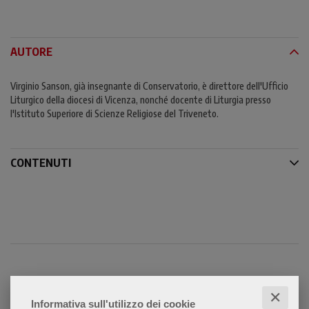
AUTORE
Virginio Sanson, già insegnante di Conservatorio, è direttore dell'Ufficio
Liturgico della diocesi di Vicenza, nonché docente di Liturgia presso
l'Istituto Superiore di Scienze Religiose del Triveneto.
CONTENUTI
Condividi
✕
Informativa sull'utilizzo dei cookie