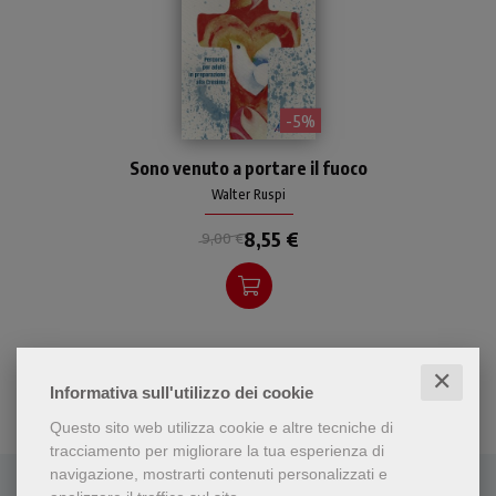
- 5%
Itinerario di preparazione al
Sono venuto a portare il fuoco
sacramento della
confermazione. Strutturato
Walter Ruspi
su tre episodi evangelici di
8,55 €
incontro: Gesù e Nicodemo,
9,00 €
Gesù e la Samaritana, i
discepoli di Emmaus. Per
giovani e adulti.
✕
Informativa sull'utilizzo dei cookie
Questo sito web utilizza cookie e altre tecniche di
tracciamento per migliorare la tua esperienza di
navigazione, mostrarti contenuti personalizzati e