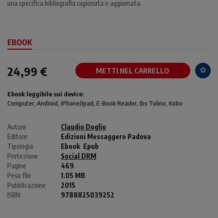
una specifica bibliografia ragionata e aggiornata.
EBOOK
24,99 €
METTI NEL CARRELLO
Ebook leggibile sui device:
Computer
, Android,
iPhone/Ipad
, E-Book Reader, Ibs Tolino, Kobo
Autore
Claudio Doglio
Editore
Edizioni Messaggero Padova
Tipologia
Ebook
Epub
Protezione
Social DRM
Pagine
469
Peso file
1.05 MB
Pubblicazione
2015
ISBN
9788825039252