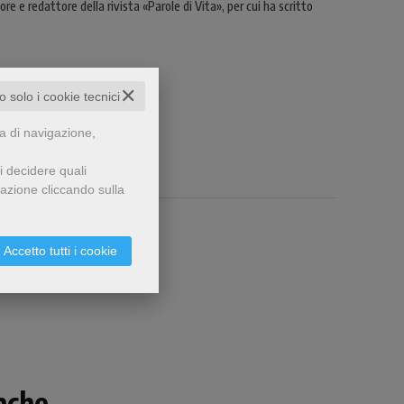
e e redattore della rivista «Parole di Vita», per cui ha scritto
✕
to solo i cookie tecnici
za di navigazione,
i decidere quali
gazione cliccando sulla
Accetto tutti i cookie
che...