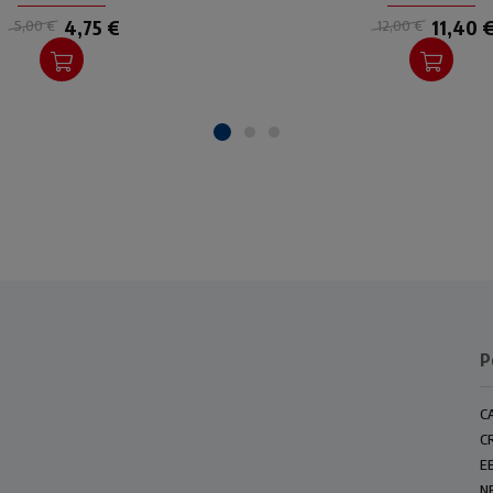
pastorale.
4,75 €
11,40 
5,00 €
12,00 €
P
C
C
E
N