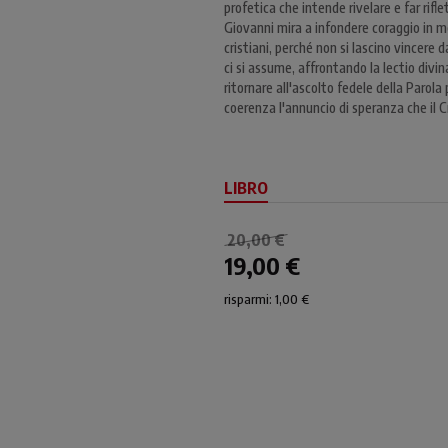
profetica che intende rivelare e far rifl
Giovanni mira a infondere coraggio in m
cristiani, perché non si lascino vincere
ci si assume, affrontando la lectio divi
ritornare all'ascolto fedele della Parol
coerenza l'annuncio di speranza che il C
LIBRO
20,00 €
19,00 €
risparmi: 1,00 €