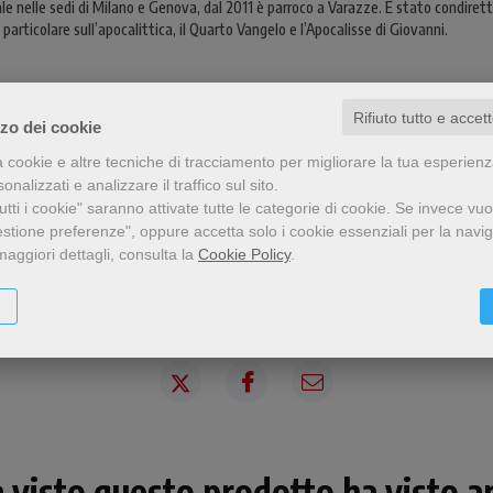
le nelle sedi di Milano e Genova, dal 2011 è parroco a Varazze. È stato condirettor
n particolare sull’apocalittica, il Quarto Vangelo e l’Apocalisse di Giovanni.
Rifiuto tutto e accet
zzo dei cookie
a cookie e altre tecniche di tracciamento per migliorare la tua esperien
nalizzati e analizzare il traffico sul sito.
tti i cookie" saranno attivate tutte le categorie di cookie.
Se invece vuo
estione preferenze", oppure accetta solo i cookie essenziali per la navi
maggiori dettagli, consulta la
Cookie Policy
.
Condividi
a visto questo prodotto ha visto an