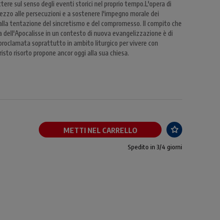
ettere sul senso degli eventi storici nel proprio tempo.L'opera di
ezzo alle persecuzioni e a sostenere l'impegno morale dei
 dalla tentazione del sincretismo e del compromesso. Il compito che
na dell'Apocalisse in un contesto di nuova evangelizzazione è di
a proclamata soprattutto in ambito liturgico per vivere con
risto risorto propone ancor oggi alla sua chiesa.
METTI NEL CARRELLO
Spedito in 3/4 giorni