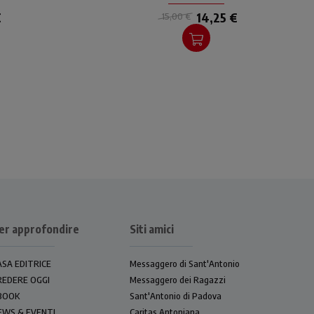
di 7 passi di libertà dalla
€
14,25 €
15,00 €
solitudine alla rinascita.
er approfondire
Siti amici
ASA EDITRICE
Messaggero di Sant'Antonio
REDERE OGGI
Messaggero dei Ragazzi
BOOK
Sant'Antonio di Padova
EWS & EVENTI
Caritas Antoniana