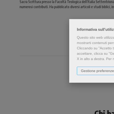
Sacra Scrittura presso la Facoltà Teologica dell’Italia Settentriona
numerosi contributi. Ha pubblicato diversi articoli e studi biblici, i
Informativa sull'utili
Questo sito web utilizz
mostrarti contenuti perso
Cliccando su "Accetto tu
accettare, clicca su "G
X in alto a destra.
Per 
Gestione preferenze
Chi h