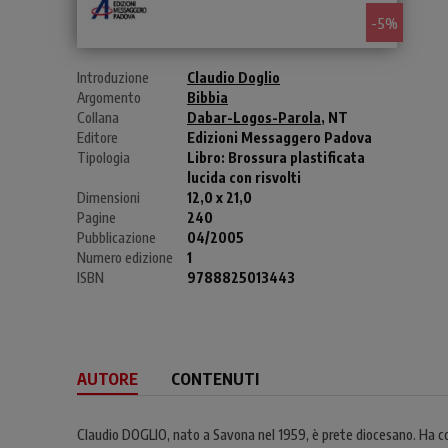
- 5%
Introduzione
Claudio Doglio
Argomento
Bibbia
Collana
Dabar-Logos-Parola
, NT
Editore
Edizioni Messaggero Padova
Tipologia
Libro:
Brossura plastificata
lucida con risvolti
Dimensioni
12,0 x 21,0
Pagine
240
Pubblicazione
04/2005
Numero edizione
1
ISBN
9788825013443
AUTORE
CONTENUTI
Claudio DOGLIO, nato a Savona nel 1959, è prete diocesano. Ha conse