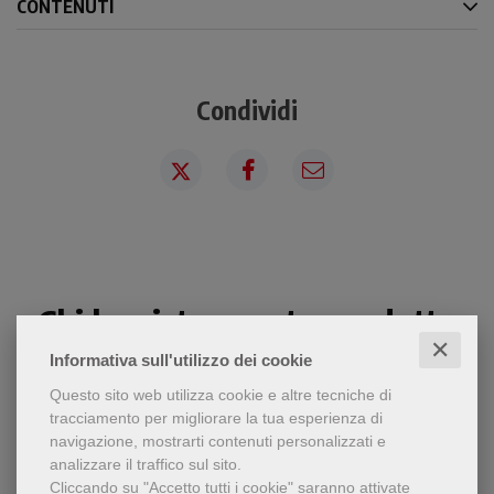
CONTENUTI
Condividi
Chi ha visto questo prodotto
✕
ha visto anche...
Informativa sull'utilizzo dei cookie
Questo sito web utilizza cookie e altre tecniche di
tracciamento per migliorare la tua esperienza di
navigazione, mostrarti contenuti personalizzati e
analizzare il traffico sul sito.
Cliccando su "Accetto tutti i cookie" saranno attivate