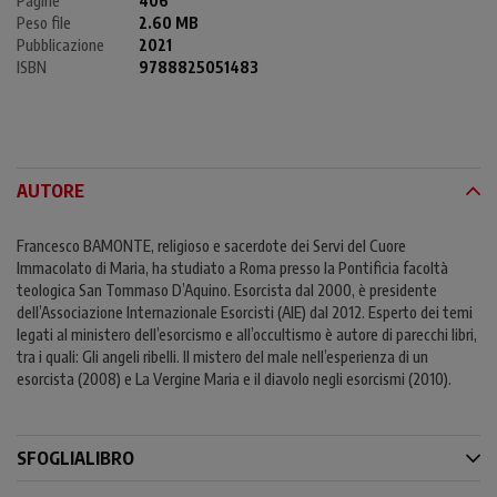
Pagine
406
Peso file
2.60 MB
Pubblicazione
2021
ISBN
9788825051483
AUTORE
Francesco BAMONTE, religioso e sacerdote dei Servi del Cuore
Immacolato di Maria, ha studiato a Roma presso la Pontificia facoltà
teologica San Tommaso D’Aquino. Esorcista dal 2000, è presidente
dell’Associazione Internazionale Esorcisti (AIE) dal 2012. Esperto dei temi
legati al ministero dell’esorcismo e all’occultismo è autore di parecchi libri,
tra i quali: Gli angeli ribelli. Il mistero del male nell’esperienza di un
esorcista (2008) e La Vergine Maria e il diavolo negli esorcismi (2010).
SFOGLIALIBRO