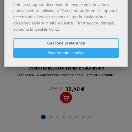
tutte le categorie di cookie.
Se invece vuoi decidere
quali accettare, clicca su "Gestione preferenze", oppure
accetta solo i cookie essenziali per la navigazione
cliccando sulla X in alto a destra.
Per maggiori dettagli,
consulta la
Cookie Policy
.
Gestione preferenze
- 5%
Accetto tutti i cookie
Saggio autorevole e corposo
Il cristianesimo contemporaneo a confronto con
che dimostra come la
visione di Dio, dell'uomo e
esoterismo, occultismo e satanismo
del cosmo, sostenuta
Francesco - Associazione Internazionale Esorcisti Bamonte
dall'esoterismo, non è
affatto cristiana.
30,40 €
32,00 €