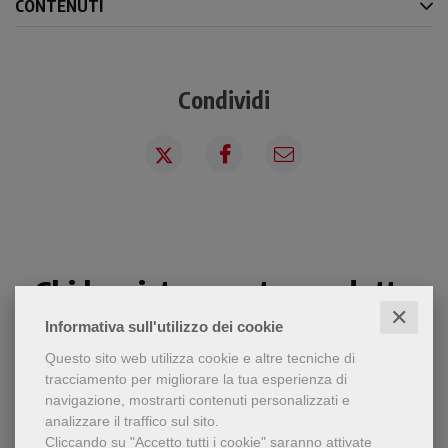
CONTENUTI
Condividi
Chi ha visto questo prodotto
✕
ha visto anche...
Informativa sull'utilizzo dei cookie
Questo sito web utilizza cookie e altre tecniche di
tracciamento per migliorare la tua esperienza di
navigazione, mostrarti contenuti personalizzati e
analizzare il traffico sul sito.
Cliccando su "Accetto tutti i cookie" saranno attivate