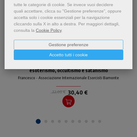
tutte le categorie di cookie.
Se invece vuoi decidere
quali accettare, clicca su "Gestione preferenze", oppure
accetta solo i cookie essenziali per la navigazione
cliccando sulla X in alto a destra.
Per maggiori dettagli,
consulta la
Cookie Policy
.
Gestione preferenze
- 5%
Accetto tutti i cookie
Saggio autorevole e corposo
Il cristianesimo contemporaneo a confronto con
che dimostra come la
visione di Dio, dell'uomo e
esoterismo, occultismo e satanismo
del cosmo, sostenuta
Francesco - Associazione Internazionale Esorcisti Bamonte
dall'esoterismo, non è
affatto cristiana.
30,40 €
32,00 €