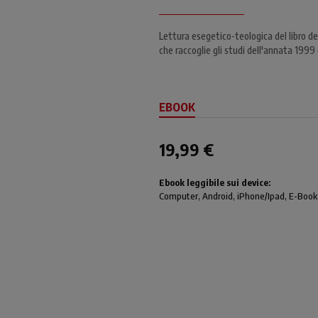
Lettura esegetico-teologica del libro de
che raccoglie gli studi dell'annata 1999 d
EBOOK
19,99 €
Ebook leggibile sui device:
Computer
, Android,
iPhone/Ipad
, E-Book