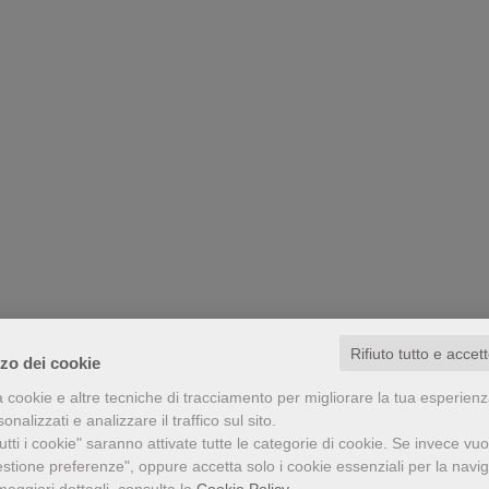
Rifiuto tutto e accet
zzo dei cookie
a cookie e altre tecniche di tracciamento per migliorare la tua esperien
nalizzati e analizzare il traffico sul sito.
tti i cookie" saranno attivate tutte le categorie di cookie.
Se invece vuo
estione preferenze", oppure accetta solo i cookie essenziali per la navi