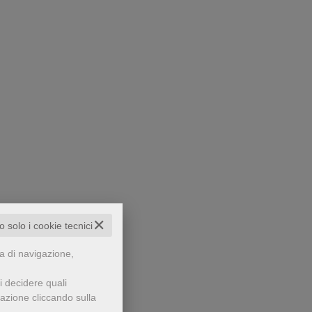
✕
to solo i cookie tecnici
za di navigazione,
i decidere quali
gazione cliccando sulla