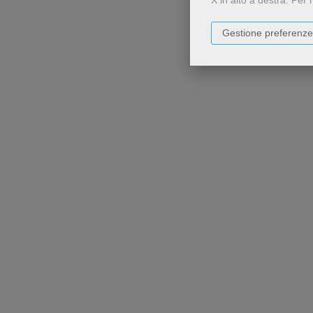
X in alto a destra.
Per 
Gestione preferenze