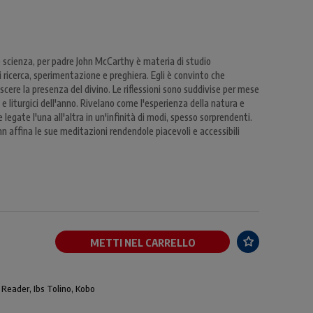
 e scienza, per padre John McCarthy è materia di studio
i ricerca, sperimentazione e preghiera. Egli è convinto che
scere la presenza del divino. Le riflessioni sono suddivise per mese
 e liturgici dell'anno. Rivelano come l'esperienza della natura e
legate l'una all'altra in un'infinità di modi, spesso sorprendenti.
 affina le sue meditazioni rendendole piacevoli e accessibili
METTI NEL CARRELLO
 Reader, Ibs Tolino, Kobo