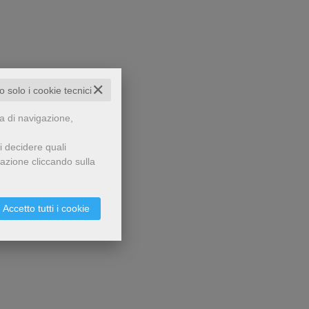
✕
to solo i cookie tecnici
za di navigazione,
i decidere quali
gazione cliccando sulla
Accetto tutti i cookie