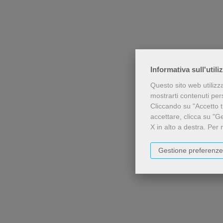
Informativa sull'utili
Questo sito web utilizz
mostrarti contenuti perso
Cliccando su "Accetto tu
accettare, clicca su "G
X in alto a destra.
Per 
Gestione preferenze