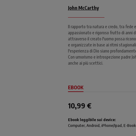
John McCarthy
Il rapporto tra natura e credo, tra fede
appassionato e rigoroso frutto di anni d
attraverso il creato l'uomo possa ricono
e organizzate in base ai ritmi stagionali
l'esperienza di Dio siano profondamente 
Con umorismo e introspezione padre John
anche ai più scettici.
EBOOK
10,99 €
Ebook leggibile sui device:
Computer
, Android,
iPhone/Ipad
, E-Book