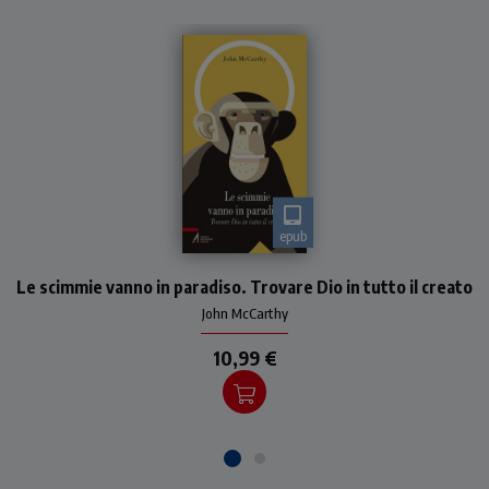
epub
Il rapporto tra natura e
Le scimmie vanno in paradiso. Trovare Dio in tutto il creato
credo, tra fede e scienza,
per padre John McCarthy è
John McCarthy
materia di studio
appassionato e rigoroso
10,99 €
frutto