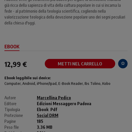
già ricca della sapienza di vita della cultura popolare in cui si incarna la
fede - al patrimonio della teologia scientifica, cogliendo nella
valorizzazione teologica della devozione popolare uno dei segni peculiari
della chiesa d'oggi.
EBOOK
12,99 €
METTI NEL CARRELLO
Ebook leggibile sui device:
Computer
, Android,
iPhone/Ipad
, E-Book Reader, Ibs Tolino, Kobo
Autore
Marcellina Pedico
Editore
Edizioni Messaggero Padova
Tipologia
Ebook
Pdf
Protezione
Social DRM
Pagine
185
Peso file
3.36 MB