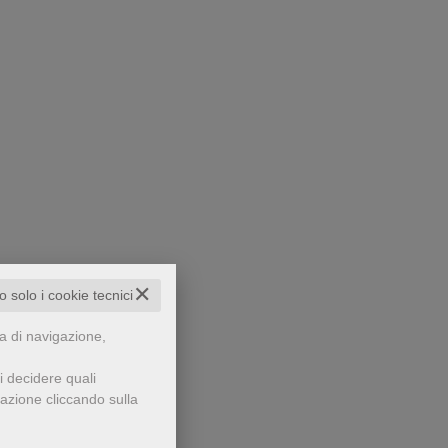
✕
to solo i cookie tecnici
za di navigazione,
i decidere quali
gazione cliccando sulla