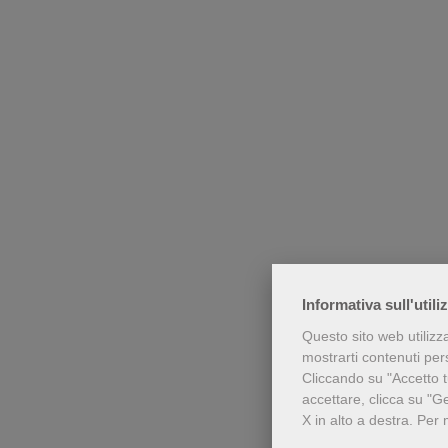
Informativa sull'utili
Questo sito web utilizz
mostrarti contenuti perso
Cliccando su "Accetto tu
accettare, clicca su "G
X in alto a destra.
Per 