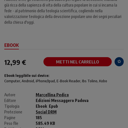
già ricca della sapienza di vita della cultura popolare in cui si incarna la
fede - al patrimonio della teologia scientifica, cogliendo nella
valorizzazione teologica della devozione popolare uno dei segni peculiari
della chiesa d'oggi.
EBOOK
12,99 €
METTI NEL CARRELLO
Ebook leggibile sui device:
Computer
, Android,
iPhone/Ipad
, E-Book Reader, Ibs Tolino, Kobo
Autore
Marcellina Pedico
Editore
Edizioni Messaggero Padova
Tipologia
Ebook
Epub
Protezione
Social DRM
Pagine
185
Peso file
585.49 KB