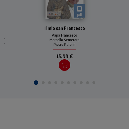
pdf
Colloquio fraterno e intimo
Il mio san Francesco
tra il card
Papa Francesco
,
Marcello Semeraro
,
Pietro Parolin
15,99 €