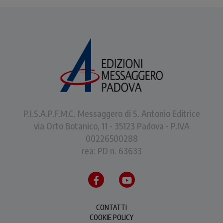
P.I.S.A.P.F.M.C. Messaggero di S. Antonio Editrice
via Orto Botanico, 11 - 35123 Padova - P.IVA
00226500288
rea: PD n. 63633
CONTATTI
COOKIE POLICY