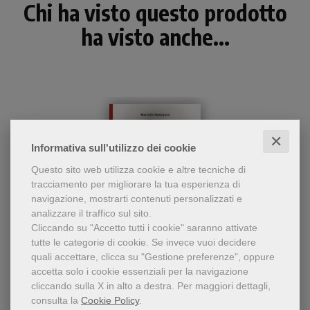
Chi ha visto questo prodotto
ha visto anche...
✕
Informativa sull'utilizzo dei cookie
Questo sito web utilizza cookie e altre tecniche di
tracciamento per migliorare la tua esperienza di
navigazione, mostrarti contenuti personalizzati e
analizzare il traffico sul sito.
Cliccando su "Accetto tutti i cookie" saranno attivate
- 5%
tutte le categorie di cookie.
Se invece vuoi decidere
L'autore presenta la
quali accettare, clicca su "Gestione preferenze", oppure
Salvo D'Acquisto, una vita donata
biografia di Salvo
accetta solo i cookie essenziali per la navigazione
D’Acquisto a partire dalla
Card. Marcello Semeraro
cliccando sulla X in alto a destra.
Per maggiori dettagli,
rete delle sue relazioni: la
consulta la
Cookie Policy
.
famiglia, l'Arma dei