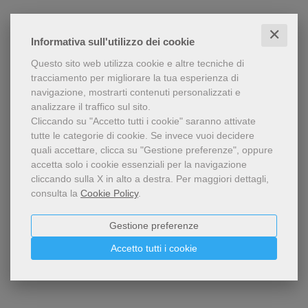
SFOGLIALIBRO
✕
Informativa sull'utilizzo dei cookie
CONTENUTI
Questo sito web utilizza cookie e altre tecniche di
tracciamento per migliorare la tua esperienza di
navigazione, mostrarti contenuti personalizzati e
analizzare il traffico sul sito.
Condividi
Cliccando su "Accetto tutti i cookie" saranno attivate
tutte le categorie di cookie.
Se invece vuoi decidere
quali accettare, clicca su "Gestione preferenze", oppure
accetta solo i cookie essenziali per la navigazione
cliccando sulla X in alto a destra.
Per maggiori dettagli,
consulta la
Cookie Policy
.
Gestione preferenze
Dello stesso autore
Accetto tutti i cookie