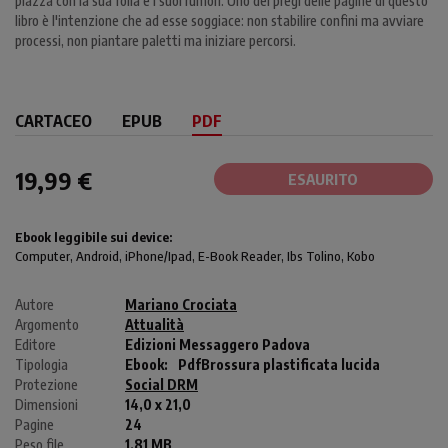
piazza con la sua folla e i suoi rumori. Uno dei pregi delle pagine di questo
libro è l'intenzione che ad esse soggiace: non stabilire confini ma avviare
processi, non piantare paletti ma iniziare percorsi.
CARTACEO
EPUB
PDF
19,99 €
ESAURITO
Ebook leggibile sui device:
Computer
, Android,
iPhone/Ipad
, E-Book Reader, Ibs Tolino, Kobo
Autore
Mariano Crociata
Argomento
Attualità
Editore
Edizioni Messaggero Padova
Tipologia
Ebook:
Pdf
Brossura plastificata lucida
Protezione
Social DRM
Dimensioni
14,0 x 21,0
Pagine
24
Peso file
1.81 MB