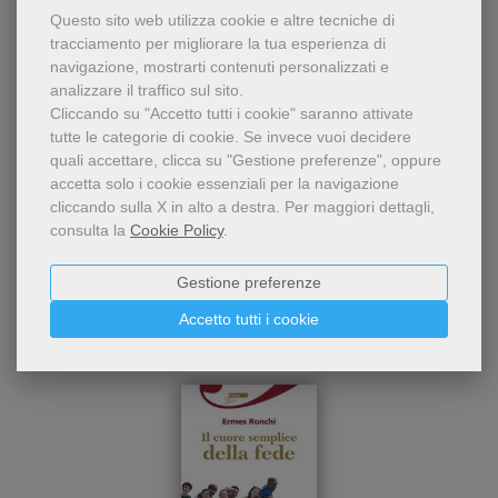
Condividi
Questo sito web utilizza cookie e altre tecniche di
tracciamento per migliorare la tua esperienza di
navigazione, mostrarti contenuti personalizzati e
analizzare il traffico sul sito.
Cliccando su "Accetto tutti i cookie" saranno attivate
tutte le categorie di cookie.
Se invece vuoi decidere
quali accettare, clicca su "Gestione preferenze", oppure
accetta solo i cookie essenziali per la navigazione
cliccando sulla X in alto a destra.
Per maggiori dettagli,
Chi ha visto questo prodotto
consulta la
Cookie Policy
.
ha visto anche...
Gestione preferenze
Accetto tutti i cookie