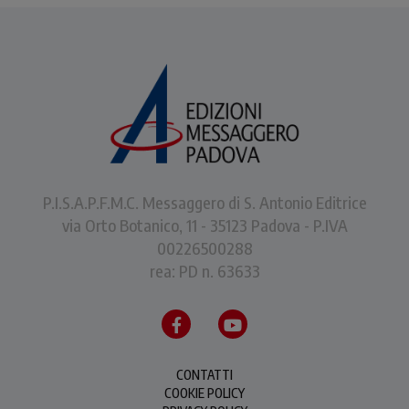
P.I.S.A.P.F.M.C. Messaggero di S. Antonio Editrice
via Orto Botanico, 11 - 35123 Padova - P.IVA
00226500288
rea: PD n. 63633
CONTATTI
COOKIE POLICY