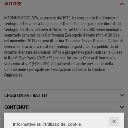
AUTORE
MARIANO CROCIATA, sacerdote dal 1979, ha conseguito il dottorato in
teologia all’Università Gregoriana di Roma. Per anni parroco e docente di
teologia, dal 2007 vescovo di Noto, nel settembre 2008 viene nominato
segretario generale della Conferenza Episcopale Italiana (fino al 2013) e
nel novembre 2013 vescovo di Latina-Terracina-Sezze-Priverno. Autore di
diversi libri e articoli a carattere teologico e pastorale, ha pubblicato di
recente "Pensare da credenti. Sfide e prospettive pasto-rali per la Chiesa
in Italia" (San Paolo 2013) e "Seminare futuro. La Chiesa di fronte alla
sfida educativa" (EDB 2015). Attualmente è anche presidente della
Commissione Episcopale per l’educazione cattolica, la scuola e
l’università.
LEGGI UN ESTRATTO
CONTENUTI
✕
Informativa sull'utilizzo dei cookie