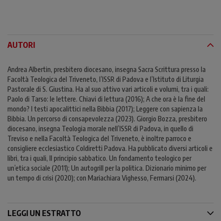
AUTORI
Andrea Albertin, presbitero diocesano, insegna Sacra Scrittura presso la
Facoltà Teologica del Triveneto, l’ISSR di Padova e l’Istituto di Liturgia
Pastorale di S. Giustina. Ha al suo attivo vari articoli e volumi, tra i quali:
Paolo di Tarso: le lettere. Chiavi di lettura (2016); A che ora è la fine del
mondo? I testi apocalittici nella Bibbia (2017); Leggere con sapienza la
Bibbia. Un percorso di consapevolezza (2023). Giorgio Bozza, presbitero
diocesano, insegna Teologia morale nell’ISSR di Padova, in quello di
Treviso e nella Facoltà Teologica del Triveneto, è inoltre parroco e
consigliere ecclesiastico Coldiretti Padova. Ha pubblicato diversi articoli e
libri, tra i quali, Il principio sabbatico. Un fondamento teologico per
un’etica sociale (2011); Un autogrill per la politica. Dizionario minimo per
un tempo di crisi (2020); con Mariachiara Vighesso, Fermarsi (2024).
LEGGI UN ESTRATTO