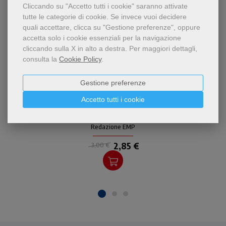
Cliccando su "Accetto tutti i cookie" saranno attivate
tutte le categorie di cookie.
Se invece vuoi decidere
quali accettare, clicca su "Gestione preferenze", oppure
accetta solo i cookie essenziali per la navigazione
cliccando sulla X in alto a destra.
Per maggiori dettagli,
consulta la
Cookie Policy
.
Gestione preferenze
- 5%
Accetto tutti i cookie
INGLESE - Guida completa e
Saint Anthony and his Basilica
documentata della basilica
antoniana. Illustra ogni
Redazione EMP
testimonianza di arte, di
storia e di devozione. Lo
2,85 €
3,00 €
stile è semplice ed efficace,
la scelta fotografica ricca e
suggestiva.