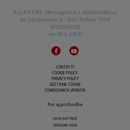
P.I.S.A.P.F.M.C. Messaggero di S. Antonio Editrice
via Orto Botanico, 11 - 35123 Padova - P.IVA
00226500288
rea: PD n. 63633
CONTATTI
COOKIE POLICY
PRIVACY POLICY
GESTIONE COOKIE
CONDIZIONI DI VENDITA
Per approfondire
CASA EDITRICE
CREDERE OGGI