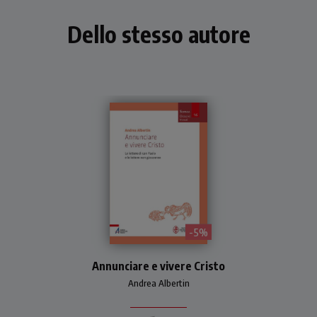
Dello stesso autore
- 5%
Introduzione alle lettere
Annunciare e vivere Cristo
non giovannee del Nuovo
Testamento con saggi di
Andrea Albertin
esegesi.