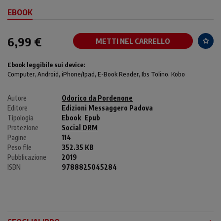
EBOOK
6,99 €
METTI NEL CARRELLO
Ebook leggibile sui device:
Computer
, Android,
iPhone/Ipad
, E-Book Reader, Ibs Tolino, Kobo
Autore
Odorico da Pordenone
Editore
Edizioni Messaggero Padova
Tipologia
Ebook
Epub
Protezione
Social DRM
Pagine
114
Peso file
352.35 KB
Pubblicazione
2019
ISBN
9788825045284