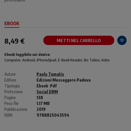
EBOOK
8,49 €
METTI NEL CARRELLO
Ebook leggibile sui device:
Computer
, Android,
iPhone/Ipad
, E-Book Reader, Ibs Tolino, Kobo
Autore
Paolo Tomatis
Editore
Edizioni Messaggero Padova
Tipologia
Ebook
Pdf
Protezione
Social DRM
Pagine
138
Peso file
1.17 MB
Pubblicazione
2019
ISBN
9788825043594