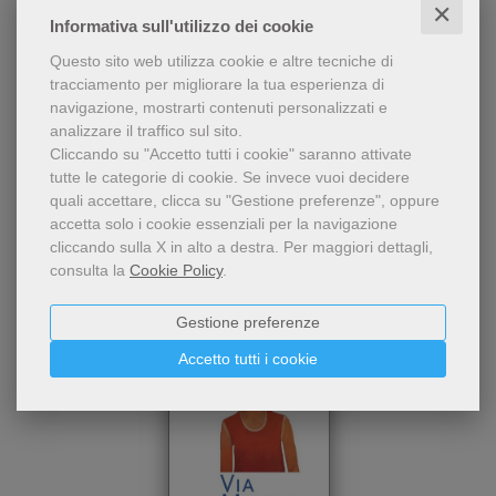
✕
Informativa sull'utilizzo dei cookie
Una proposta di riflessione e
Verso Gerusalemme
Questo sito web utilizza cookie e altre tecniche di
preghiera per i venerdì di
tracciamento per migliorare la tua esperienza di
Quaresima contemplando
Pierangelo Chiaramello
,
Luca Gazzoni
navigazione, mostrarti contenuti personalizzati e
personaggi e scene della
analizzare il traffico sul sito.
passione: Pietro, Giacomo e
6,00 €
Giovanni, l'unzione a
Cliccando su "Accetto tutti i cookie" saranno attivate
Betania, Giuda, Giovanni
tutte le categorie di cookie.
Se invece vuoi decidere
presso la croce.
quali accettare, clicca su "Gestione preferenze", oppure
accetta solo i cookie essenziali per la navigazione
cliccando sulla X in alto a destra.
Per maggiori dettagli,
consulta la
Cookie Policy
.
Gestione preferenze
Accetto tutti i cookie