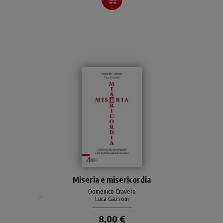
Cinque proposte di
Miseria e misericordia
celebrazioni comunitarie
penitenziali pensate per
Domenico Cravero
,
Luca Gazzoni
fanciulli, giovani, adulti,
famiglie e anziani. Infine,
8,00 €
una celebrazione