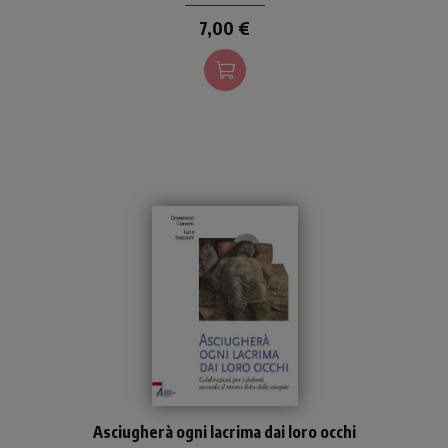
confessione.
7,00 €
Proposte di celebrazioni per
Asciugherà ogni lacrima dai loro occhi
i defunti secondo il nuovo