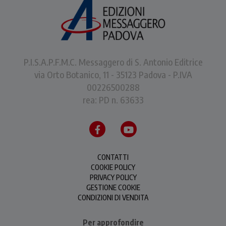
P.I.S.A.P.F.M.C. Messaggero di S. Antonio Editrice
via Orto Botanico, 11 - 35123 Padova - P.IVA
00226500288
rea: PD n. 63633
CONTATTI
COOKIE POLICY
PRIVACY POLICY
GESTIONE COOKIE
CONDIZIONI DI VENDITA
Per approfondire