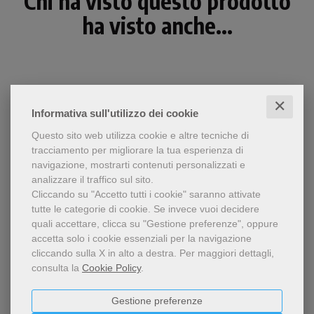
Chi ha visto questo prodotto
ha visto anche...
✕
Informativa sull'utilizzo dei cookie
Questo sito web utilizza cookie e altre tecniche di
tracciamento per migliorare la tua esperienza di
navigazione, mostrarti contenuti personalizzati e
analizzare il traffico sul sito.
Cliccando su "Accetto tutti i cookie" saranno attivate
tutte le categorie di cookie.
Se invece vuoi decidere
- 5%
quali accettare, clicca su "Gestione preferenze", oppure
accetta solo i cookie essenziali per la navigazione
Una Bibbia illustrata che
cliccando sulla X in alto a destra.
Per maggiori dettagli,
narra i fatti nel contesto del
Bibbia ragazzi
consulta la
Cookie Policy
.
tempo, propone i
personaggi in maniera
simpatica e avvincente,
Gestione preferenze
9,03 €
9,50 €
soprattutto aiuta i ragazzi