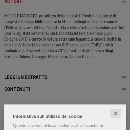
AUTORE
MICHELE MARCATO, presbitero della diocesi di Treviso, è docente di
esegesi e teologia biblica presso lo Studio teologico interdiocesano e
l’ISSR di Treviso – Vittorio Veneto. Ha pubblicato Qual è la volontà di Dio?
(Rm 12,2b). Il discernimento cristiano nella lettera ai Romani (EDB,
Bologna 2012) e curato Scriptura sacra cum legentibus crescit. Scritti in
onore di Antonio Marangon nel suo 80° compleanno (EMP/Facoltà
teologica del Triveneto, Padova 2012). Contributi di: Lorenzo Biagi,
Stefano Didonè, Giuseppe Mazzocato, Donato Pavone.
LEGGI UN ESTRATTO
CONTENUTI
✕
Condividi
Informativa sull'utilizzo dei cookie
Questo sito web utilizza cookie e altre tecniche di