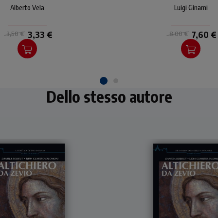
gioia del rivolgersi a Dio
cacciati, ma nonosta
Alberto Vela
Luigi Ginami
dogli del tu, come a un
tutto continuano a
padre.
affidarsi al Padre.
3,33 €
7,60 €
3,50 €
8,00 €
Dello stesso autore