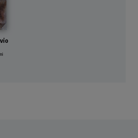
er
evio
 und
ter
ni
ter
s in
ern.