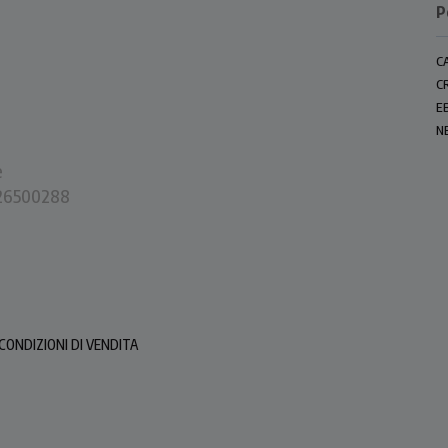
P
C
C
E
N
e
0226500288
CONDIZIONI DI VENDITA