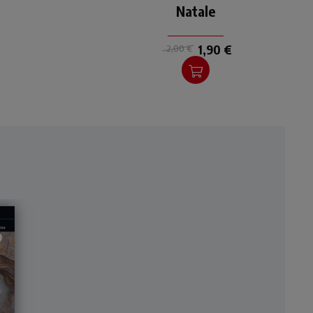
nte
dell'Avvento a misura di
Natale
d
preadolescenti.
1,90 €
2,00 €