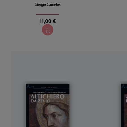
dialogo personale con Dio,
la 
Giorgio Carnelos
scrutando le Scritture e
dan
immergendosi nella sua
Parola. Il tema scelto
11,00 €
dall'autore è il tempo, ma
anche la vita umana intesa
come attesa gioiosa e
operosa.