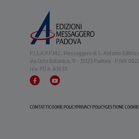
P.I.S.A.P.F.M.C. Messaggero di S. Antonio Editric
via Orto Botanico, 11 - 35123 Padova - P.IVA 0
rea: PD n. 63633
CONTATTI
COOKIE POLICY
PRIVACY POLICY
GESTIONE COOKIE