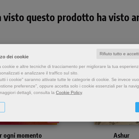
a visto questo prodotto ha visto an
Rifiuto tutto e accet
zzo dei cookie
a cookie e altre tecniche di tracciamento per migliorare la tua esperien
nalizzati e analizzare il traffico sul sito.
tti i cookie" saranno attivate tutte le categorie di cookie.
Se invece vuo
estione preferenze", oppure accetta solo i cookie essenziali per la navi
maggiori dettagli, consulta la
Cookie Policy
.
- 5%
libretto per pregare con
Viaggio tra i cristiani in 
r ogni momento
ole attuali, per gustare
Perseguitati, oppressi
Ashur