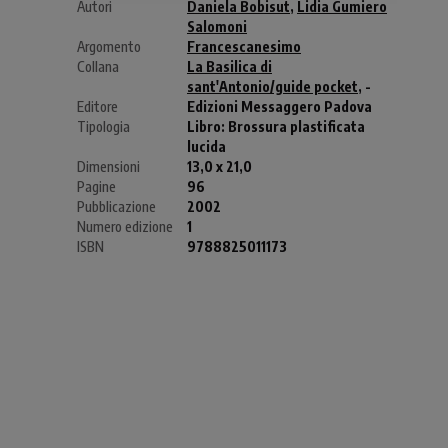
Autori
Daniela Bobisut
,
Lidia Gumiero
Salomoni
Argomento
Francescanesimo
Collana
La Basilica di
sant'Antonio/guide pocket
, -
Editore
Edizioni Messaggero Padova
Tipologia
Libro:
Brossura plastificata
lucida
Dimensioni
13,0 x 21,0
Pagine
96
Pubblicazione
2002
Numero edizione
1
ISBN
9788825011173