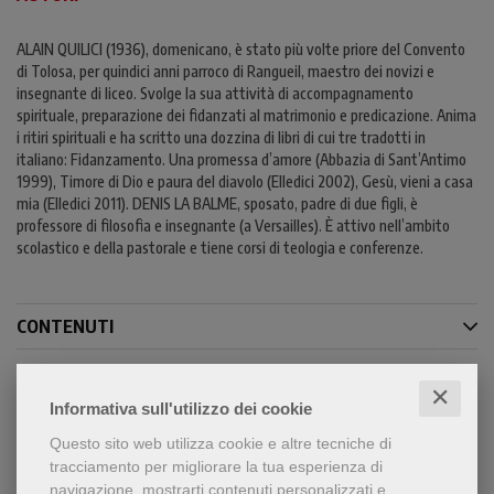
ALAIN QUILICI (1936), domenicano, è stato più volte priore del Convento
di Tolosa, per quindici anni parroco di Rangueil, maestro dei novizi e
insegnante di liceo. Svolge la sua attività di accompagnamento
spirituale, preparazione dei fidanzati al matrimonio e predicazione. Anima
i ritiri spirituali e ha scritto una dozzina di libri di cui tre tradotti in
italiano: Fidanzamento. Una promessa d’amore (Abbazia di Sant’Antimo
1999), Timore di Dio e paura del diavolo (Elledici 2002), Gesù, vieni a casa
mia (Elledici 2011). DENIS LA BALME, sposato, padre di due figli, è
professore di filosofia e insegnante (a Versailles). È attivo nell’ambito
scolastico e della pastorale e tiene corsi di teologia e conferenze.
CONTENUTI
✕
Informativa sull'utilizzo dei cookie
Condividi
Questo sito web utilizza cookie e altre tecniche di
tracciamento per migliorare la tua esperienza di
navigazione, mostrarti contenuti personalizzati e