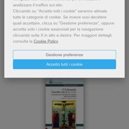
analizzare il traffico sul sito.
Cliccando su "Accetto tutti i cookie" saranno attivate
tutte le categorie di cookie.
Se invece vuoi decidere
quali accettare, clicca su "Gestione preferenze", oppure
accetta solo i cookie essenziali per la navigazione
cliccando sulla X in alto a destra.
Per maggiori dettagli,
Chi ha visto questo prodotto
consulta la
Cookie Policy
.
ha visto anche...
Gestione preferenze
Accetto tutti i cookie