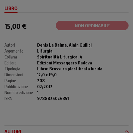
LIBRO
15,00 €
NON ORDINABILE
Autori
Denis La Balme
,
Alain Quilici
Argomento
Liturgia
Collana
Spiritualità Liturgica
, 4
Editore
Edizioni Messaggero Padova
Tipologia
Libro:
Brossura plastificata lucida
Dimensioni
12,0 x 19,0
Pagine
208
Pubblicazione
02/2012
Numero edizione
1
ISBN
9788825026351
AUTORI