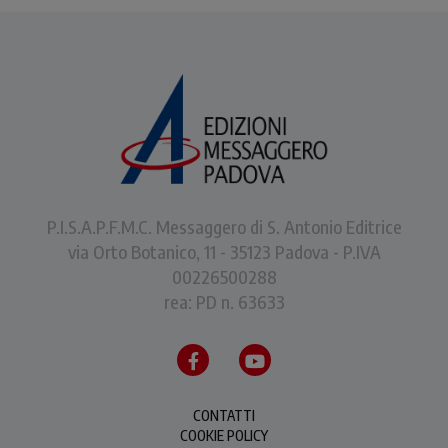
P.I.S.A.P.F.M.C. Messaggero di S. Antonio Editrice
via Orto Botanico, 11 - 35123 Padova - P.IVA
00226500288
rea: PD n. 63633
CONTATTI
COOKIE POLICY