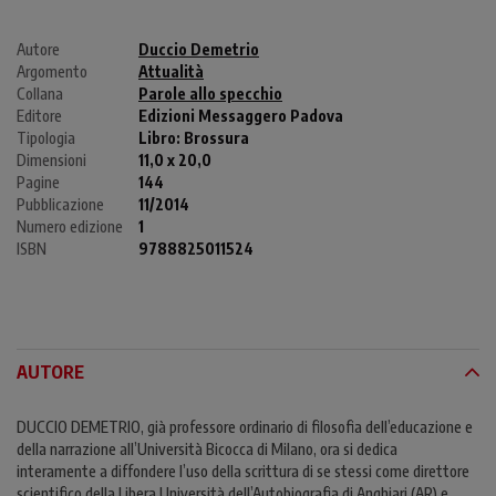
Autore
Duccio Demetrio
Argomento
Attualità
Collana
Parole allo specchio
Editore
Edizioni Messaggero Padova
Tipologia
Libro:
Brossura
Dimensioni
11,0 x 20,0
Pagine
144
Pubblicazione
11/2014
Numero edizione
1
ISBN
9788825011524
AUTORE
DUCCIO DEMETRIO, già professore ordinario di filosofia dell’educazione e
della narrazione all’Università Bicocca di Milano, ora si dedica
interamente a diffondere l’uso della scrittura di se stessi come direttore
scientifico della Libera Università dell’Autobiografia di Anghiari (AR) e