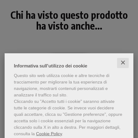
Chi ha visto questo prodotto
ha visto anche...
✕
Informativa sull'utilizzo dei cookie
Questo sito web utilizza cookie e altre tecniche di
tracciamento per migliorare la tua esperienza di
navigazione, mostrarti contenuti personalizzati e
analizzare il traffico sul sito.
Cliccando su "Accetto tutti i cookie" saranno attivate
tutte le categorie di cookie.
Se invece vuoi decidere
- 5%
quali accettare, clicca su "Gestione preferenze", oppure
Breve commento alle due
accetta solo i cookie essenziali per la navigazione
Lettere ai Tessalonicesi
lettere di san Paolo alla
cliccando sulla X in alto a destra.
Per maggiori dettagli,
comunità cristiana di
consulta la
Cookie Policy
.
Francesco Mosetto