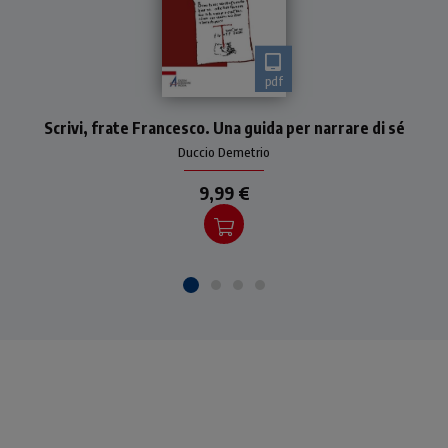
pdf
L'autore, uno specialista del
Scrivi, frate Francesco. Una guida per narrare di sé
genere autobiografico,
rilegge gli scritti di frate
Duccio Demetrio
Francesco, in particolar
modo il Testamento,
9,99 €