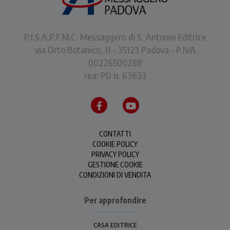
P.I.S.A.P.F.M.C. Messaggero di S. Antonio Editrice
via Orto Botanico, 11 - 35123 Padova - P.IVA
00226500288
rea: PD n. 63633
CONTATTI
COOKIE POLICY
PRIVACY POLICY
GESTIONE COOKIE
CONDIZIONI DI VENDITA
Per approfondire
CASA EDITRICE