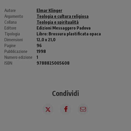
Autore
Elmar Klinger
Argomento
Teologia e cultura religiosa
Collana
Teologia e spiritualità
Editore
Edizioni Messaggero Padova
Tipologia
Libro:
Brossura plastificata opaca
Dimensioni
12,0 x 21,0
Pagine
96
Pubblicazione
1998
Numero edizione
1
ISBN
9788825005608
Condividi