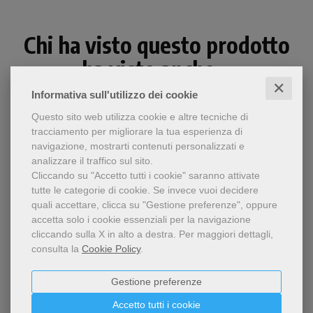
Chi ha visto questo prodotto
ha visto anche...
✕
Informativa sull'utilizzo dei cookie
Questo sito web utilizza cookie e altre tecniche di
tracciamento per migliorare la tua esperienza di
navigazione, mostrarti contenuti personalizzati e
analizzare il traffico sul sito.
Cliccando su "Accetto tutti i cookie" saranno attivate
tutte le categorie di cookie.
Se invece vuoi decidere
quali accettare, clicca su "Gestione preferenze", oppure
accetta solo i cookie essenziali per la navigazione
cliccando sulla X in alto a destra.
Per maggiori dettagli,
consulta la
Cookie Policy
.
- 5%
Gestione preferenze
Teologi, docenti, catechisti,
educatori e insegnanti di
Scelgo il bene
Accetto tutti i cookie
,
religione riflettono su temi