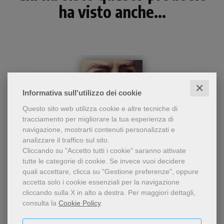
ha visto anche...
✕
Informativa sull'utilizzo dei cookie
Questo sito web utilizza cookie e altre tecniche di
tracciamento per migliorare la tua esperienza di
navigazione, mostrarti contenuti personalizzati e
analizzare il traffico sul sito.
Cliccando su "Accetto tutti i cookie" saranno attivate
- 5%
tutte le categorie di cookie.
Se invece vuoi decidere
Il libro raccoglie brani
quali accettare, clicca su "Gestione preferenze", oppure
dall'epistolario, alcuni temi
Padre Pio
accetta solo i cookie essenziali per la navigazione
di quando Padre Pio era
Piero Lazzarin
cliccando sulla X in alto a destra.
Per maggiori dettagli,
scolaro, novizio e studente
consulta la
Cookie Policy
.
in teologia. Una lettura che
8,55 €
9,00 €
rivela un uomo di grande