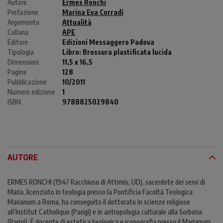
Autore
Ermes Ronchi
Prefazione
Marina Eva Corradi
Argomento
Attualità
Collana
APE
Editore
Edizioni Messaggero Padova
Tipologia
Libro:
Brossura plastificata lucida
Dimensioni
11,5 x 16,5
Pagine
128
Pubblicazione
10/2011
Numero edizione
1
ISBN
9788825029840
AUTORE
ERMES RONCHI (1947 Racchiuso di Attimis, UD), sacerdote dei servi di
Maria, licenziato in teologia presso la Pontificia Facoltà Teologica
Marianum a Roma, ha conseguito il dottorato in scienze religiose
all’Institut Catholique (Parigi) e in antropologia culturale alla Sorbona
(Parigi). È docente di estetica teologica e iconografia presso il Marianum