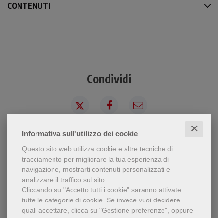
CONTENUTI
Condividi
✕
Informativa sull'utilizzo dei cookie
Questo sito web utilizza cookie e altre tecniche di
tracciamento per migliorare la tua esperienza di
Dello stesso autore
navigazione, mostrarti contenuti personalizzati e
analizzare il traffico sul sito.
Cliccando su "Accetto tutti i cookie" saranno attivate
tutte le categorie di cookie.
Se invece vuoi decidere
quali accettare, clicca su "Gestione preferenze", oppure