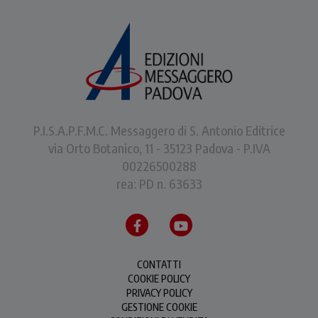
P.I.S.A.P.F.M.C. Messaggero di S. Antonio Editrice
via Orto Botanico, 11 - 35123 Padova - P.IVA
00226500288
rea: PD n. 63633
CONTATTI
COOKIE POLICY
PRIVACY POLICY
GESTIONE COOKIE