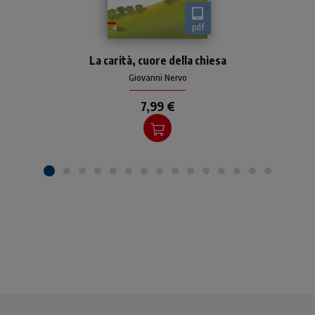
pdf
Un'approfondita analisi sul
La carità, cuore della chiesa
tema della carità, con lo
stile che contraddistingue
Giovanni Nervo
l'autore
7,99 €