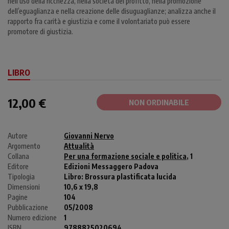
nell’uso della ricchezza, nella società del profitto, nella promozione
dell’eguaglianza e nella creazione delle disuguaglianze; analizza anche il
rapporto fra carità e giustizia e come il volontariato può essere
promotore di giustizia.
LIBRO
12,00 €
NON ORDINABILE
Autore
Giovanni Nervo
Argomento
Attualità
Collana
Per una formazione sociale e politica
, 1
Editore
Edizioni Messaggero Padova
Tipologia
Libro:
Brossura plastificata lucida
Dimensioni
10,6 x 19,8
Pagine
104
Pubblicazione
05/2008
Numero edizione
1
ISBN
9788825020694