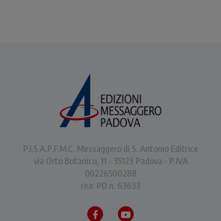
P.I.S.A.P.F.M.C. Messaggero di S. Antonio Editrice
via Orto Botanico, 11 - 35123 Padova - P.IVA
00226500288
rea: PD n. 63633