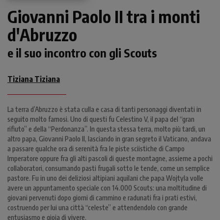
Giovanni Paolo II tra i monti
d'Abruzzo
e il suo incontro con gli Scouts
Tiziana Tiziana
La terra d’Abruzzo è stata culla e casa di tanti personaggi diventati in
seguito molto famosi. Uno di questi fu Celestino V, il papa del “gran
rifiuto” e della “Perdonanza”. In questa stessa terra, molto più tardi, un
altro papa, Giovanni Paolo II, lasciando in gran segreto il Vaticano, andava
a passare qualche ora di serenità fra le piste sciistiche di Campo
Imperatore oppure fra gli alti pascoli di queste montagne, assieme a pochi
collaboratori, consumando pasti frugali sotto le tende, come un semplice
pastore. Fu in uno dei deliziosi altipiani aquilani che papa Wojtyla volle
avere un appuntamento speciale con 14.000 Scouts: una moltitudine di
giovani pervenuti dopo giorni di cammino e radunati fra i prati estivi,
costruendo per lui una città “celeste” e attendendolo con grande
entusiasmo e gioia di vivere.