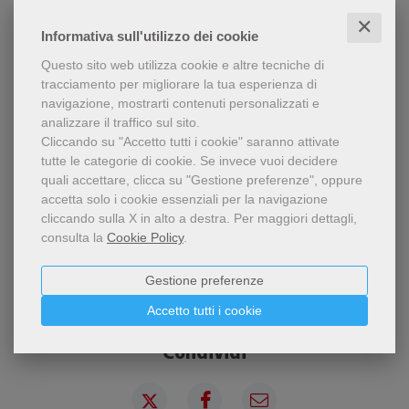
✕
AUTORE
Informativa sull'utilizzo dei cookie
Questo sito web utilizza cookie e altre tecniche di
TIZIANA MAFFEZZONI (Teramo 1958), vive e opera in Abruzzo come
tracciamento per migliorare la tua esperienza di
promotrice culturale nelle scuole e biblioteche e come giornalista.
navigazione, mostrarti contenuti personalizzati e
Innamorata della figura di Giovanni Paolo II, cerca in tutti i modi di
analizzare il traffico sul sito.
illustrarne la vita nei suoi risvolti pubblici e privati, additandolo come
Cliccando su "Accetto tutti i cookie" saranno attivate
“modello” di uomo, cristiano e pastore universale.
tutte le categorie di cookie.
Se invece vuoi decidere
quali accettare, clicca su "Gestione preferenze", oppure
accetta solo i cookie essenziali per la navigazione
CONTENUTI
cliccando sulla X in alto a destra.
Per maggiori dettagli,
consulta la
Cookie Policy
.
Gestione preferenze
Accetto tutti i cookie
Condividi